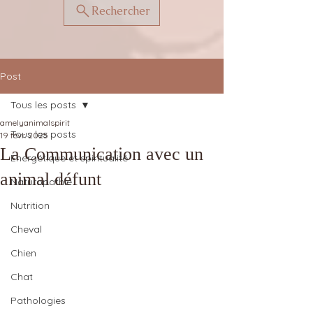
Rechercher
Post
Tous les posts
amelyanimalspirit
Tous les posts
19 févr. 2025
La Communication avec un
Energétique et spiritualité
animal défunt
Naturopathie
Nutrition
Cheval
Chien
Chat
Pathologies